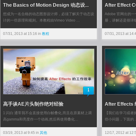
The Basics of Motion Design 动态设...
After Effe
想成为一名合格的动态图形设计师，必须了解关于动态设
Adobe 官网出的一个关
计的一些原理和规则。本教程由Vimeo Video …
册，讲解还是很详细
07/31, 2013 at 15:16 in
教程
07/31, 2013 at 14:
1
高手谈AE片头制作绝对经验
After Effe
1:闪白:通常我不会直接使用白帧叠化,而且在原素材上调
【我们在学习或者操作A
高gamma和亮度作一个动画,然后再使用叠化…
些小问题，下面的
03/19, 2013 at 9:45 in
其他
12/17, 2012 at 12: