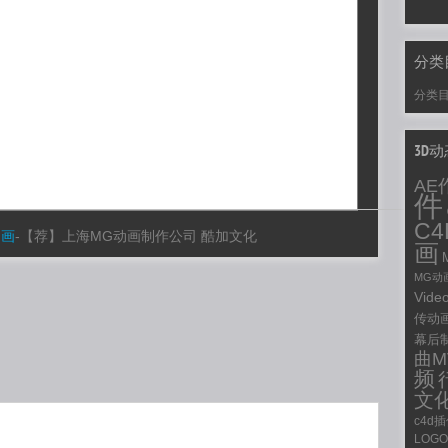
分类
分类
3D
AE
件
C
动画
-
【荐】上海MG动画制作公司 酷加文化
画
MG动
Vide
传动
幕后
曲M
频
文
c4d
LOG