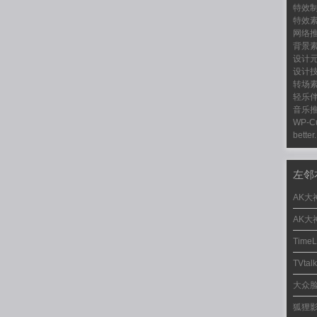
特效
特效
网络
背景
设计
设计
转场
轻乐
音乐
WP-C
better.
左邻
AK大
AK大
Time
TVta
大众
狐狸