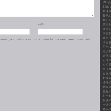
MG动
Slide
(
其他
(
其他
(
其它
(
站点
剪辑
动感
(
动画
动画
mail, and website in this browser for the next time I comment.
动画
图文
婚庆
婚庆
宏伟
实拍
宣传
影视
影视
插件
(
教程
(
教程
(
栏目
欢快
(
点滴
片头