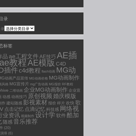
目录
目录
动态标签
AE插
ae工程文件
作品
AE技巧
ae教程
AE模版
C4D
MG动
4D插件
c4d教程
flash动画
MG动画制作
MG动画产品宣传
MG动画价格
MG宣传片
画风格
mg广告动画
MG报价
RF教程
企业MG动画制作
ohive
企业宣
二维动画
原创视频
婚庆模版
画
动感
动画技巧
影视素材
歌
欢快
制作
建站随感
报价
样片
网络视
V
点滴记忆
点击记忆
科技感
设计学
行业资讯
酷加
软件
视频制作
化
音乐推荐
随感
插件
(20)
O演绎
(6)