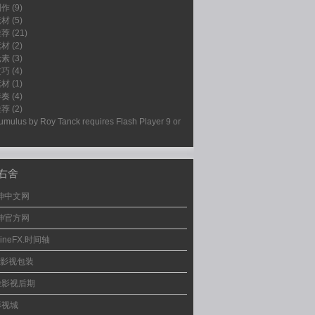
制作
(9)
素材
(5)
推荐
(21)
素材
(2)
元素
(3)
技巧
(4)
素材
(1)
伴奏
(4)
推荐
(2)
umulus by
Roy Tanck
requires
Flash Player
9 or
右舍
神中文网
神官方网
LineFX.时间轴
lk影视包装
脸影视后期
影视城