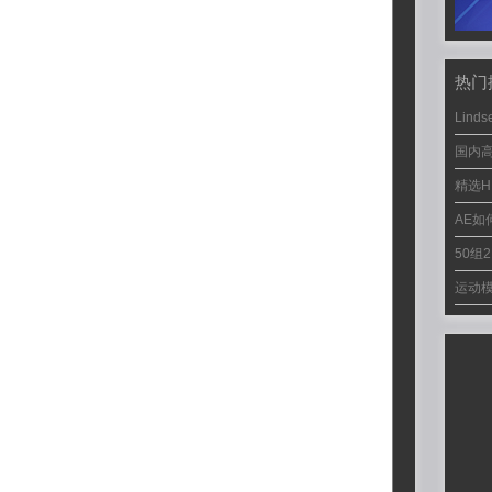
热门
Linds
国内
精选H
AE
50组
运动模