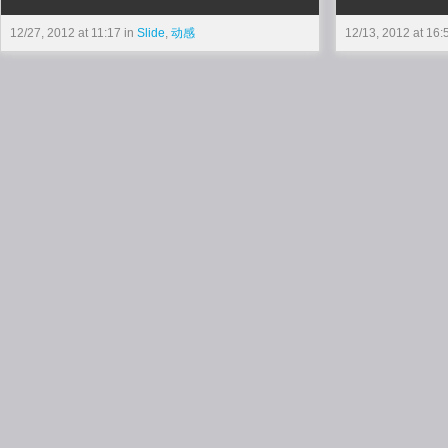
12/27, 2012 at 11:17 in
Slide
,
动感
12/13, 2012 at 16: