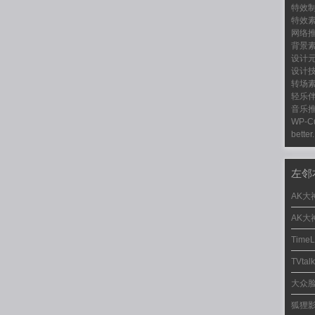
特效
特效
网络
背景
设计
设计
转场
轻乐
音乐
WP-C
better.
左邻
AK大
AK大
Time
TVta
大众
狐狸