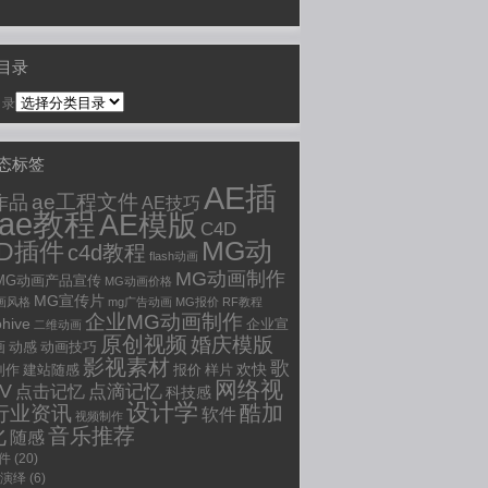
目录
目录
动态标签
AE插
ae工程文件
作品
AE技巧
ae教程
AE模版
C4D
MG动
4D插件
c4d教程
flash动画
MG动画制作
MG动画产品宣传
MG动画价格
MG宣传片
画风格
mg广告动画
MG报价
RF教程
企业MG动画制作
ohive
企业宣
二维动画
原创视频
婚庆模版
画
动感
动画技巧
影视素材
歌
欢快
制作
建站随感
报价
样片
网络视
V
点滴记忆
点击记忆
科技感
设计学
行业资讯
酷加
软件
视频制作
化
音乐推荐
随感
插件
(20)
O演绎
(6)