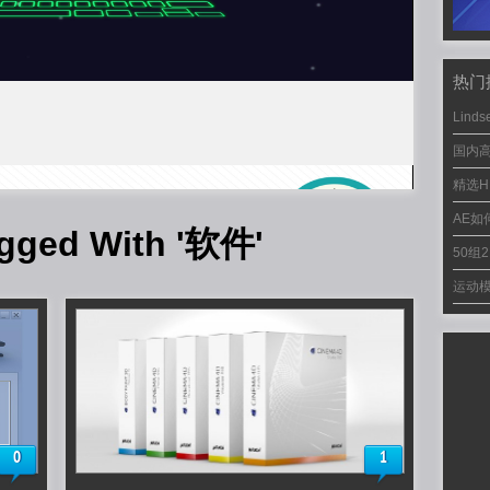
热门
Linds
国内
精选H
AE
gged With '软件'
50组
运动模
0
1