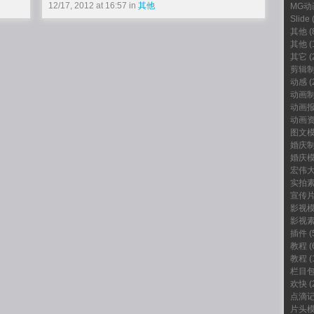
12/17, 2012 at 16:57 in
其他
MG动
Slide
(
其他
(
其他
(
其它
(
剪辑
动感
(
动画
动画
动画
图文
婚庆
婚庆
宏伟
实拍
宣传
影视
影视
插件
(
教程
(
教程
(
栏目
欢快
(
点滴
片头