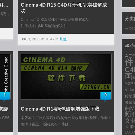
...
Cinema 4D R15 C4D注册机 完美破解成
功
法搞定，
分类
Cinema 4D R15 C4D注册机 完美破解成功
注册机来由MUS3的破解文件…
分类
09/13, 2013 at 10:47 in
其他
3D
AE
件
C
画
MG动
Vide
1
0
传动
幕后
曲M
撼来袭
Cinema 4D R14绿色破解增强版下载
频
o CS6
本版本由广州八零后影视制作公司收集制作整理，作者：
文
姜涛（寨主） 编程发布：小妹…
c4d
LOG