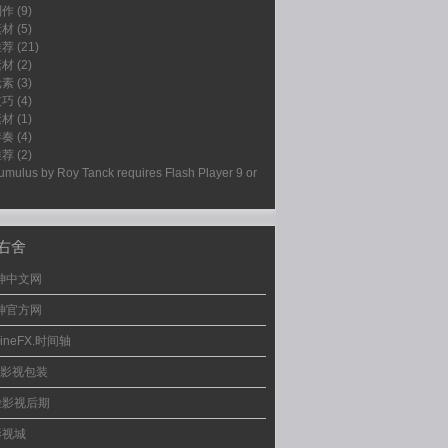
制作
(9)
素材
(5)
推荐
(21)
素材
(2)
元素
(3)
技巧
(4)
素材
(1)
伴奏
(4)
推荐
(2)
umulus by
Roy Tanck
requires
Flash Player
9 or
右舍
神中文网
神官方网
LineFX.时间轴
lk影视包装
脸影视后期
影视城