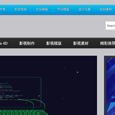
片类
栏目包装
片头模版
节日模版
设计元素
实拍素材
a 4D
影视制作
影视模版
影视素材
精彩推