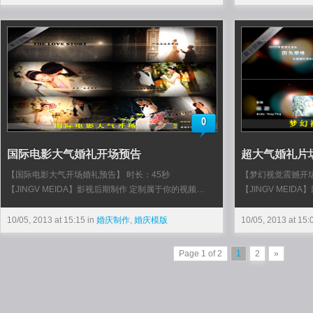
0
国际电影大气婚礼开场预告
超大气婚礼片
【国际电影大气开场婚礼预告】 时长：45秒
【梦幻视觉震撼开
【JINGV MEIDA】影视后期制作 定制属于你的视频…
【JINGV MEI
10/05, 2013 at 15:15 in
婚庆制作
,
婚庆模版
10/05, 2013 at 15:
Page 1 of 2
1
2
»