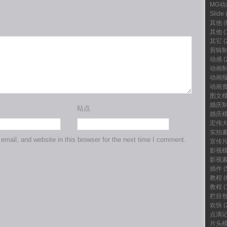
MG动
Slide
(
其他
(
其他
(
其它
(
剪辑
动感
(
动画
动画
动画
图文
婚庆
站点
婚庆
宏伟
实拍
mail, and website in this browser for the next time I comment.
宣传
影视
影视
插件
(
教程
(
教程
(
栏目
欢快
(
点滴
片头